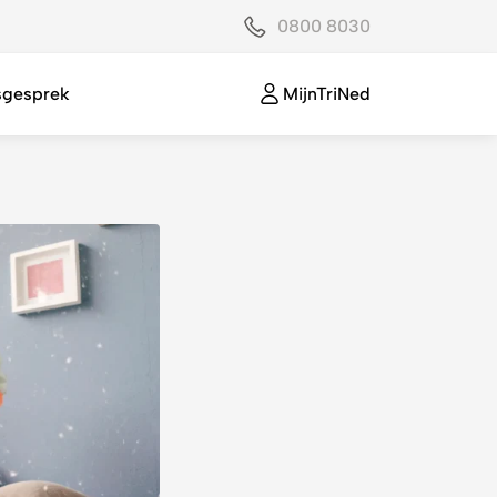
0800 8030
sgesprek
MijnTriNed