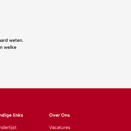
aard weten.
en welke
ndige links
Over Ons
derlijst
Vacatures