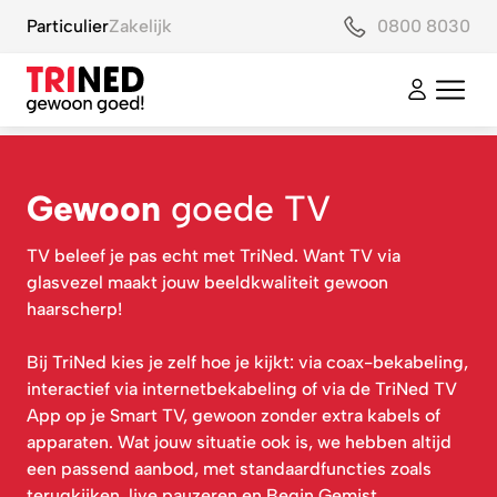
Particulier
Zakelijk
0800 8030
Gewoon
goede TV
TV beleef je pas echt met TriNed. Want TV via
glasvezel maakt jouw beeldkwaliteit gewoon
haarscherp!
Bij TriNed kies je zelf hoe je kijkt: via coax-bekabeling,
interactief via internetbekabeling of via de TriNed TV
App op je Smart TV, gewoon zonder extra kabels of
apparaten. Wat jouw situatie ook is, we hebben altijd
een passend aanbod, met standaardfuncties zoals
terugkijken, live pauzeren en Begin Gemist.