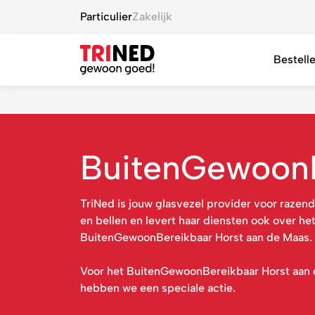
Particulier
Zakelijk
Bestell
BuitenGewoonB
TriNed is jouw glasvezel provider voor razends
en bellen en levert haar diensten ook over he
BuitenGewoonBereikbaar Horst aan de Maas.
Voor het BuitenGewoonBereikbaar Horst aan
hebben we een speciale actie.