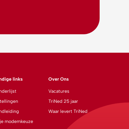
ndige links
Over Ons
derlijst
Vacatures
tellingen
TriNed 25 jaar
ndleiding
Waar levert TriNed
ije modemkeuze