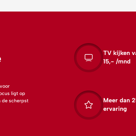
TV kijken v
e
15,- /mnd
 voor
ocus ligt op
Meer dan 2
n de scherpst
ervaring