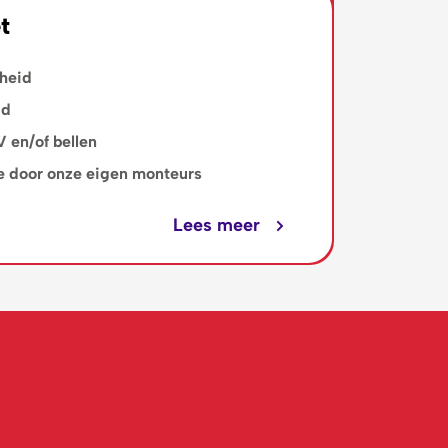
t
heid
id
V en/of bellen
tie door onze eigen monteurs
Lees meer