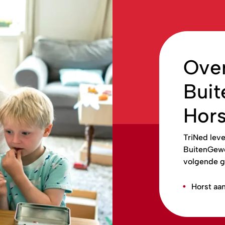
Over
Bui
Hors
TriNed leve
BuitenGewo
volgende g
Horst aa