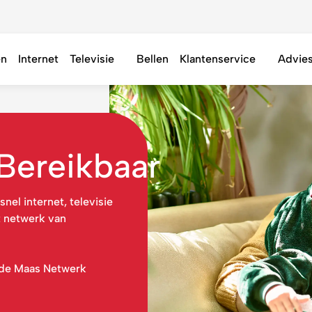
en
Internet
Televisie
Bellen
Klantenservice
Advie
ereikbaar
nel internet, televisie
t netwerk van
 de Maas Netwerk