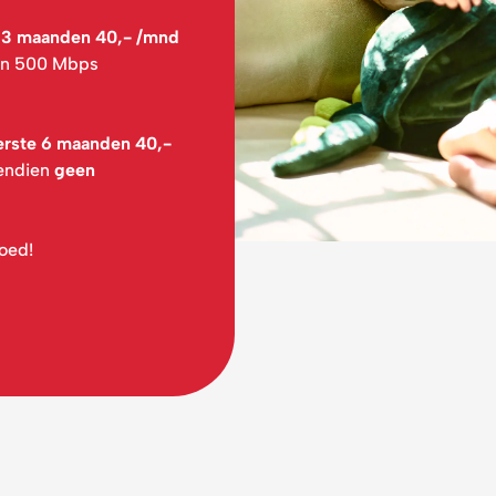
 3 maanden 40,- /mnd
van 500 Mbps
erste 6 maanden 40,-
vendien
geen
oed!