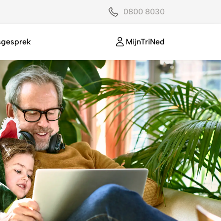
0800 8030
sgesprek
MijnTriNed