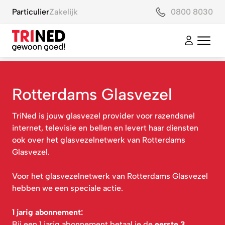
Particulier
Zakelijk
0800 8030
Rotterdams Glasvezel
TriNed is jouw glasvezel provider voor razendsnel
internet, televisie en bellen en levert haar diensten
ook over het glasvezelnetwerk van Rotterdams
Glasvezel.
Voor het glasvezelnetwerk van Rotterdams Glasvezel
hebben we een speciale actie.
1 jarig abonnement:
Bij een 1 jarig abonnement betaal je de
eerste 3