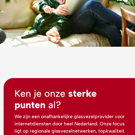
Ken je onze
sterke
punten
al?
We zijn een onafhankelijke glasvezelprovider voor
internetdiensten door heel Nederland. Onze focus
ligt op regionale glasvezelnetwerken, topkwaliteit